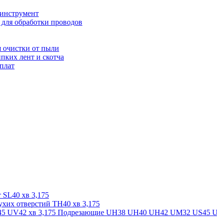
оинструмент
для обработки проводов
 очистки от пыли
пких лент и скотча
 плат
 SL40 хв 3,175
ухих отверстий TH40 хв 3,175
Подрезающие UH38 UH40 UH42 UM32 US45 UV