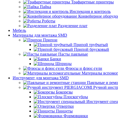
Трафаретные принтеры
Пайка
Инспекция и контроль
Конвейерное оборудо
Роботы
Разделение плат
Мебель
Материалы для монтажа SMD
Припои
Припой трубчатый
Припой брусковый
Пасты паяльные
Банки
Шприцы
Флюсы и флюс-гели
Материалы вспомог
Инструмент для монтажа SMD
Паяльные и рем
Ручной инст
Бокорезы
Плоскогубцы
Инструмент спе
Отвертки
Пинцеты
Формовщики