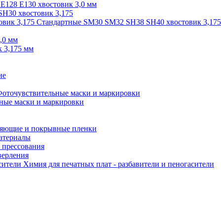
 E128 E130 хвостовик 3,0 мм
SH30 хвостовик 3,175
Стандартные SM30 SM32 SH38 SH40 хвостовик 3,175
,0 мм
 3,175 мм
ие
оточувствительные маски и маркировки
ные маски и маркировки
яющие и покрывные пленки
атериалы
 прессования
верления
Химия для печатных плат - разбавители и пеногасители