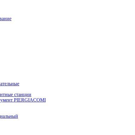
вание
ательные
онтные станции
румент PIERGIACOMI
циальный