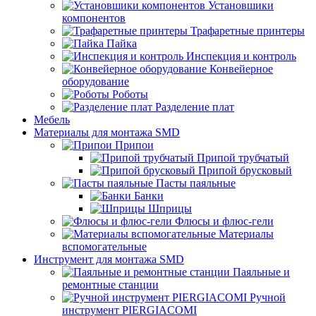
Установшики
компонентов
Трафаретные принтеры
Пайка
Инспекция и контроль
Конвейерное
оборудование
Роботы
Разделение плат
Мебель
Материалы для монтажа SMD
Припои
Припой трубчатый
Припой брусковый
Пасты паяльные
Банки
Шприцы
Флюсы и флюс-гели
Материалы
вспомогательные
Инструмент для монтажа SMD
Паяльные и
ремонтные станции
Ручной
инструмент PIERGIACOMI