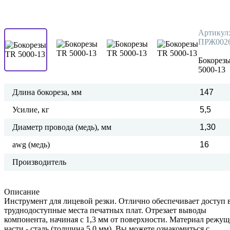
Артикул
ПРЖ002
Бокорез
5000-13
Длина бокореза, мм
147
Усилие, кг
5,5
Диаметр провода (медь), мм
1,30
awg (медь)
16
Производитель
Описание
Инструмент для лицевой резки. Отлично обеспечивает доступ 
труднодоступные места печатных плат. Отрезает выводы
компонента, начиная с 1,3 мм от поверхности. Материал режу
части - сталь (толщина 5,0 мм). Вы можете ознакомиться с