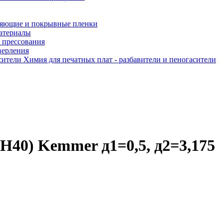
яющие и покрывные пленки
атериалы
 прессования
верления
Химия для печатных плат - разбавители и пеногасители
TH40) Kemmer д1=0,5, д2=3,175