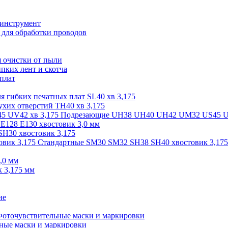
оинструмент
для обработки проводов
 очистки от пыли
пких лент и скотча
 плат
я гибких печатных плат SL40 хв 3,175
ухих отверстий TH40 хв 3,175
Подрезающие UH38 UH40 UH42 UM32 US45 UV
 E128 E130 хвостовик 3,0 мм
SH30 хвостовик 3,175
Стандартные SM30 SM32 SH38 SH40 хвостовик 3,175
,0 мм
 3,175 мм
ие
оточувствительные маски и маркировки
ные маски и маркировки