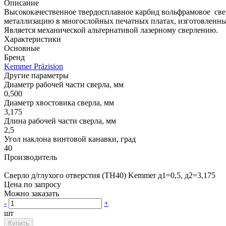
Описание
Высококачественное твердосплавное карбид вольфрамовое све
металлизацию в многослойных печатных платах, изготовленных
Является механической альтернативой лазерному сверлению.
Характеристики
Основные
Бренд
Kemmer Präzision
Другие параметры
Диаметр рабочей части сверла, мм
0,500
Диаметр хвостовика сверла, мм
3,175
Длина рабочей части сверла, мм
2,5
Угол наклона винтовой канавки, град
40
Производитель
Сверло д/глухого отверстия (TH40) Kemmer д1=0,5, д2=3,175
Цена по запросу
Можно заказать
-
+
шт
Купить