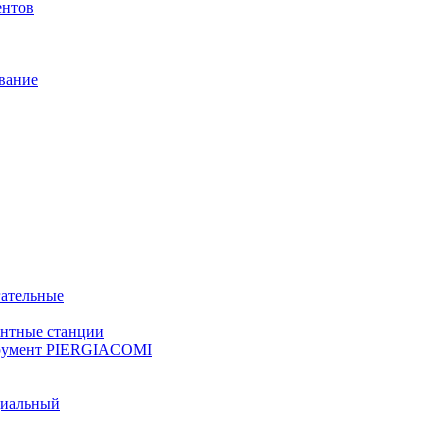
ентов
вание
ательные
онтные станции
румент PIERGIACOMI
циальный