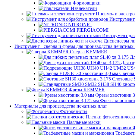
Формовщики
Извлекатели
Пневмо- и электр
Инструмент 
NITRONIC
PIERGIACOMI
Инструмент для
Диспенсеры ли
Инструмент - сверла и фрезы для производства печатных
Сверла KEMMER
Дл
Для гл
Сверла
Слотовые 
Фрезы KEMMER
Фрезы хвостовик 3
Фрезы хвостовик
Материалы для производства печатных плат
Фоторезисты
Пленки фототехническ
Паяльные маски
Ф
Трафарет