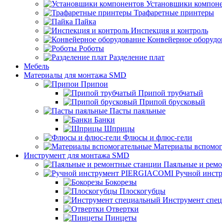
Установшики компон
Трафаретные принтеры
Пайка
Инспекция и контроль
Конвейерное оборудо
Роботы
Разделение плат
Мебель
Материалы для монтажа SMD
Припои
Припой трубчатый
Припой брусковый
Пасты паяльные
Банки
Шприцы
Флюсы и флюс-гели
Материалы вспомог
Инструмент для монтажа SMD
Паяльные и рем
Ручной инст
Бокорезы
Плоскогубцы
Инструмент спе
Отвертки
Пинцеты