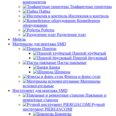
компонентов
Трафаретные принтеры
Пайка
Инспекция и контроль
Конвейерное
оборудование
Роботы
Разделение плат
Мебель
Материалы для монтажа SMD
Припои
Припой трубчатый
Припой брусковый
Пасты паяльные
Банки
Шприцы
Флюсы и флюс-гели
Материалы
вспомогательные
Инструмент для монтажа SMD
Паяльные и
ремонтные станции
Ручной
инструмент PIERGIACOMI
Бокорезы