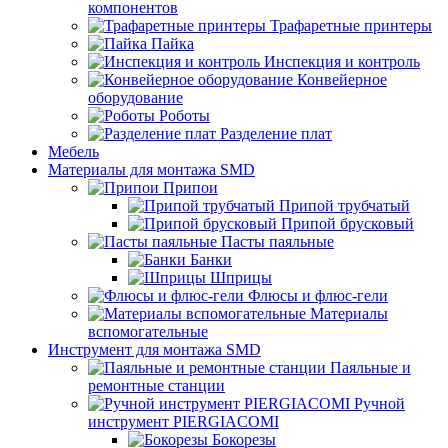
компонентов
Трафаретные принтеры
Пайка
Инспекция и контроль
Конвейерное
оборудование
Роботы
Разделение плат
Мебель
Материалы для монтажа SMD
Припои
Припой трубчатый
Припой брусковый
Пасты паяльные
Банки
Шприцы
Флюсы и флюс-гели
Материалы
вспомогательные
Инструмент для монтажа SMD
Паяльные и
ремонтные станции
Ручной
инструмент PIERGIACOMI
Бокорезы