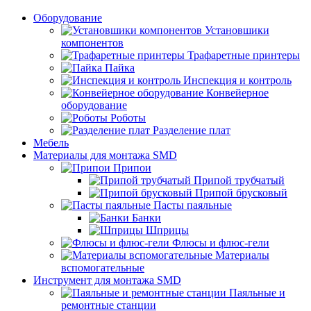
Оборудование
Установшики
компонентов
Трафаретные принтеры
Пайка
Инспекция и контроль
Конвейерное
оборудование
Роботы
Разделение плат
Мебель
Материалы для монтажа SMD
Припои
Припой трубчатый
Припой брусковый
Пасты паяльные
Банки
Шприцы
Флюсы и флюс-гели
Материалы
вспомогательные
Инструмент для монтажа SMD
Паяльные и
ремонтные станции