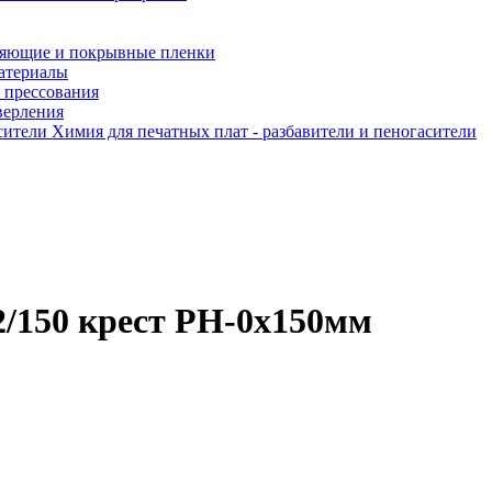
яющие и покрывные пленки
атериалы
 прессования
верления
Химия для печатных плат - разбавители и пеногасители
/150 крест РН-0х150мм