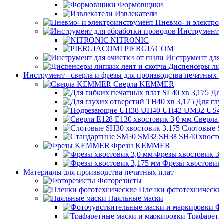
Формовщики
Извлекатели
Пневмо- и электр
Инструмент 
NITRONIC
PIERGIACOMI
Инструмент для
Диспенсеры ли
Инструмент - сверла и фрезы для производства печатных
Сверла KEMMER
Дл
Для гл
Сверла
Слотовые 
Фрезы KEMMER
Фрезы хвостовик 3
Фрезы хвостовик
Материалы для производства печатных плат
Фоторезисты
Пленки фототехническ
Паяльные маски
Ф
Трафарет