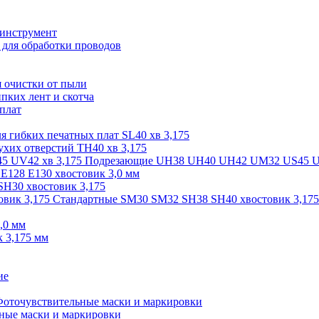
оинструмент
для обработки проводов
 очистки от пыли
пких лент и скотча
 плат
я гибких печатных плат SL40 хв 3,175
ухих отверстий TH40 хв 3,175
Подрезающие UH38 UH40 UH42 UM32 US45 UV
 E128 E130 хвостовик 3,0 мм
SH30 хвостовик 3,175
Стандартные SM30 SM32 SH38 SH40 хвостовик 3,175
,0 мм
 3,175 мм
ие
оточувствительные маски и маркировки
ные маски и маркировки