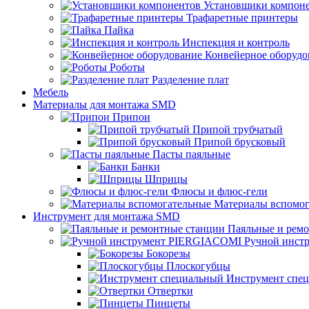
Установшики компон
Трафаретные принтеры
Пайка
Инспекция и контроль
Конвейерное оборудо
Роботы
Разделение плат
Мебель
Материалы для монтажа SMD
Припои
Припой трубчатый
Припой брусковый
Пасты паяльные
Банки
Шприцы
Флюсы и флюс-гели
Материалы вспомог
Инструмент для монтажа SMD
Паяльные и рем
Ручной инст
Бокорезы
Плоскогубцы
Инструмент спе
Отвертки
Пинцеты