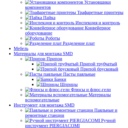
Установшики
компонентов
Трафаретные принтеры
Пайка
Инспекция и контроль
Конвейерное
оборудование
Роботы
Разделение плат
Мебель
Материалы для монтажа SMD
Припои
Припой трубчатый
Припой брусковый
Пасты паяльные
Банки
Шприцы
Флюсы и флюс-гели
Материалы
вспомогательные
Инструмент для монтажа SMD
Паяльные и
ремонтные станции
Ручной
инструмент PIERGIACOMI