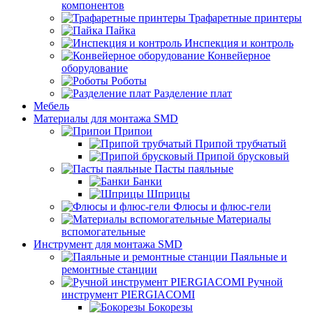
компонентов
Трафаретные принтеры
Пайка
Инспекция и контроль
Конвейерное
оборудование
Роботы
Разделение плат
Мебель
Материалы для монтажа SMD
Припои
Припой трубчатый
Припой брусковый
Пасты паяльные
Банки
Шприцы
Флюсы и флюс-гели
Материалы
вспомогательные
Инструмент для монтажа SMD
Паяльные и
ремонтные станции
Ручной
инструмент PIERGIACOMI
Бокорезы