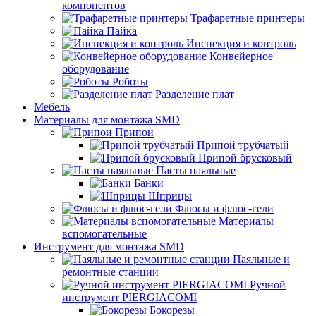
компонентов
Трафаретные принтеры
Пайка
Инспекция и контроль
Конвейерное
оборудование
Роботы
Разделение плат
Мебель
Материалы для монтажа SMD
Припои
Припой трубчатый
Припой брусковый
Пасты паяльные
Банки
Шприцы
Флюсы и флюс-гели
Материалы
вспомогательные
Инструмент для монтажа SMD
Паяльные и
ремонтные станции
Ручной
инструмент PIERGIACOMI
Бокорезы